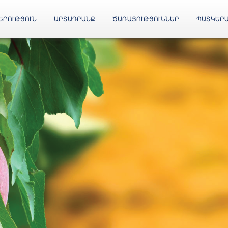
ԵՐՈՒԹՅՈՒՆ
ԱՐՏԱԴՐԱՆՔ
ԾԱՌԱՅՈՒԹՅՈՒՆՆԵՐ
ՊԱՏԿԵՐ