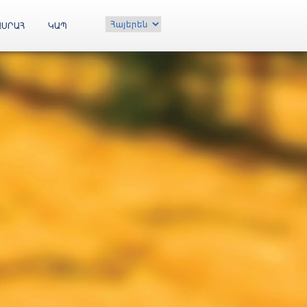
Choose
ԱՍՐԱՀ
ԿԱՊ
a
language