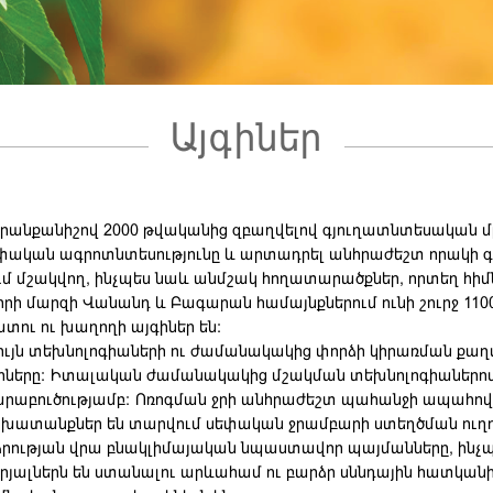
Այգիներ
ապրանքանիշով 2000 թվականից զբաղվելով գյուղատնտեսական 
կան ագրոտնտեսությունը և արտադրել անհրաժեշտ որակի գ
ւմ մշակվող, ինչպես նաև անմշակ հողատարածքներ, որտեղ հի
իրի մարզի Վանանդ և Բագարան համայնքներում ունի շուրջ 110
ու ու խաղողի այգիներ են:
գույն տեխնոլոգիաների ու ժամանակակից փորձի կիրառման քա
գիները: Իտալական ժամանակակից մշակման տեխնոլոգիաներով 
ջարաբուծությամբ: Ոռոգման ջրի անհրաժեշտ պահանջի ապահով
ատանքներ են տարվում սեփական ջրամբարի ստեղծման ուղղ
արձրության վրա բնակլիմայական նպաստավոր պայմանները, ինչ
րյալներն են ստանալու արևահամ ու բարձր սննդային հատկան