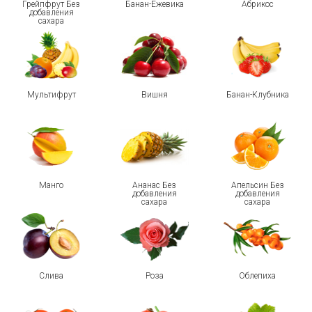
Грейпфрут Без
Банан-Ежевика
Абрикос
добавления
сахара
Мультифрут
Вишня
Банан-Клубника
Манго
Ананас Без
Апельсин Без
добавления
добавления
сахара
сахара
Слива
Роза
Облепиха