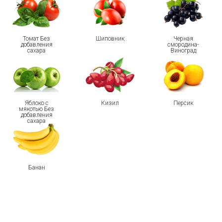
Томат Без
Шиповник
Черная
добавления
смородина-
сахара
Виноград
Яблоко с
Кизил
Персик
мякотью Без
добавления
сахара
Банан