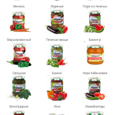
Фенхель
Жареные
Пюре из печеных
маринованный
Кабачки в
баклажанов
томатном соусе
Фаршированный
Печеные овощи
Бамия в
перец
Томатном Соусе
Овощная
Бамия
Икра Кабачковая
закуска
Маринованная
Виноградные
Лечо
ИмамБаялды
листья