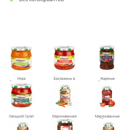
Икра
Баклажаны в
Жареные
Баклажановая
Аджике
Баклажаны
Нежная
Овощной Салат
Маринованная
Маринованные
Цветная капуста
Томаты