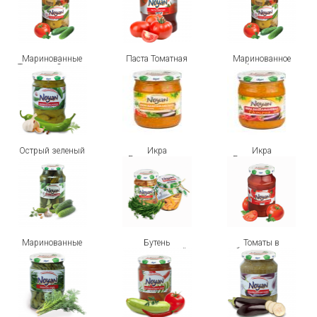
Маринованные
Паста Томатная
Маринованное
Томаты и Огурцы
Ассорти
Острый зеленый
Икра
Икра
перец
Баклажановая
Баклажановая
«по-домашнему»
ОСТРАЯ
Маринованные
Бутень
Томаты в
огурцы
маринованный
собственном соку