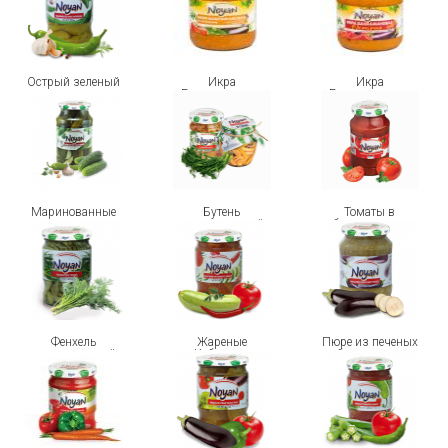
Острый зеленый
Икра
Икра
перец
Баклажановая
Баклажановая
«по-домашнему»
ОСТРАЯ
Маринованные
Бутень
Томаты в
огурцы
маринованный
собственном соку
Фенхель
Жареные
Пюре из печеных
маринованный
Кабачки в
баклажанов
томатном соусе