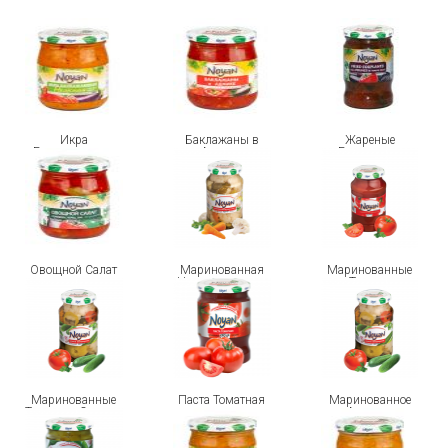
Икра
Баклажаны в
Жареные
Баклажановая
Аджике
Баклажаны
Нежная
Овощной Салат
Маринованная
Маринованные
Цветная капуста
Томаты
Маринованные
Паста Томатная
Маринованное
Томаты и Огурцы
Ассорти