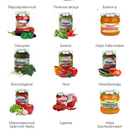
Фаршированный
Печеные овощи
Бамия в
перец
Томатном Соусе
Овощная
Бамия
Икра Кабачковая
закуска
Маринованная
Виноградные
Лечо
ИмамБаялды
листья
Маринованный
Аджика
Икра
красный перец
Баклажановая