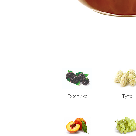
Ежевика
Тута