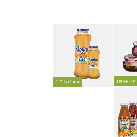
Варенья
100% Соки