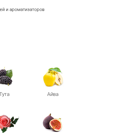
лей и ароматизаторов
Тута
Айва