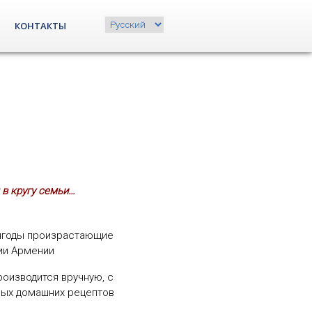
Choose
КОНТАКТЫ
a
language
 в кругу семьи…
 ягоды произрастающие
ии Армении
роизводится вручную, с
ных домашних рецептов