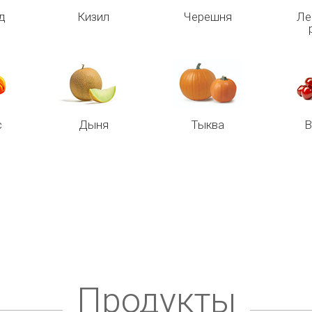
д
Кизил
Черешня
Ле
с
Дыня
Тыква
В
Продукты