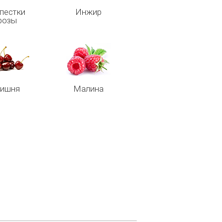
пестки
Инжир
розы
ишня
Малина