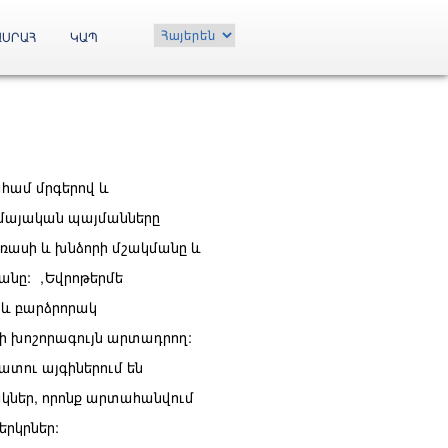
Choose
ԱՍՐԱՀ
ԿԱՊ
a
language
համ մրգերով և
մայական պայմանները
եռասի և խնձորի մշակմանը և
անը:
«Եվրոթերմ»
աև բարձրորակ
 խոշորագույն արտադրող:
տու այգիներում են
ակներ, որոնք արտահանվում
րկրներ: