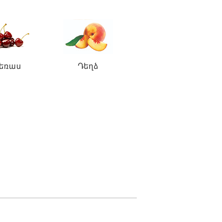
եռաս
Դեղձ