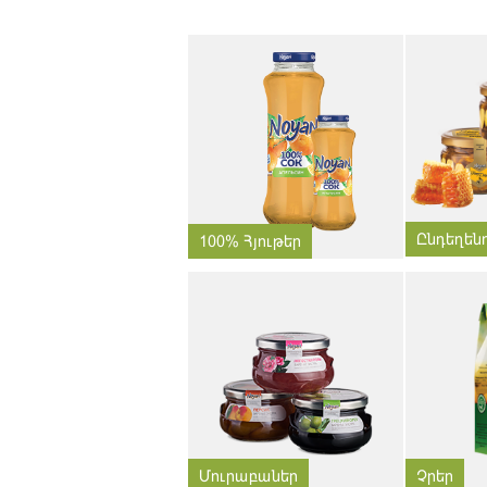
Ընդեղեն
100% Հյութեր
Մուրաբաներ
Չրեր