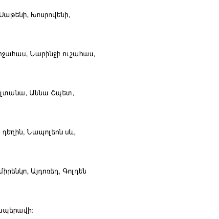
 Սաթենի, Խոսրովենի,
միջահաս, Նարինջի ուշահաս,
 Ալտանա, Աննա Շպետ,
 դեղին, Նապոլեոն սև,
իրենկո, Այդոռեդ, Գոլդեն
Սապերավի: