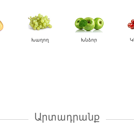
Խաղող
Խնձոր
Կ
Արտադրանք