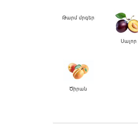
Թարմ մրգեր
Սալոր
Ծիրան