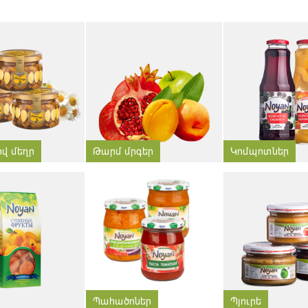
ով մեղր
Թարմ մրգեր
Կոմպոտներ
Պահածոներ
Պյուրե