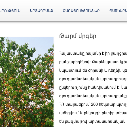
ԵՐՈՒԹՅՈՒՆ
ԱՐՏԱԴՐԱՆՔ
ԾԱՌԱՅՈՒԹՅՈՒՆՆԵՐ
ՊԱՏԿԵՐ
Թարմ մրգեր
Հայաստանը հայտնի է իր քաղցրա
բանջարեղենով:
Բարենպաստ կլի
նպաստում են ծիրանի և դեղձի, կ
գյուղատնտեսական արտադրությ
ընկերությունը հանդիսանում է ն
գյուղատնտեսական արտադրանքի
ՀՀ տարածքում 200 հեկտար պտղա
աճեցվում և ընկույզի ընտիր տես
են բազմաթիվ արտասահմանյան ե