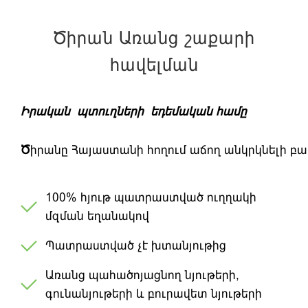
Ծիրան Առանց շաքարի
հավելման
Իրական
պտուղների
եդեմական
համը
Ծ
իրանը
Հայաստանի
հողում
աճող
անկրկնելի
բա
100% հյութ պատրաստված ուղղակի
մզման եղանակով
Պատրաստված չէ խտանյութից
Առանց պահածոյացնող նյութերի,
գունանյութերի և բուրավետ նյութերի