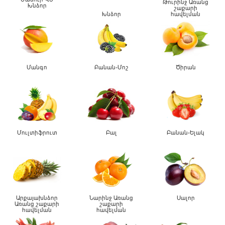
Թուրինջ Առանց
Խնձոր
շաքարի
Խնձոր
հավելման
Մանգո
Բանան-Մոշ
Ծիրան
Մուլտիֆրուտ
Բալ
Բանան-Ելակ
Արքայախնձոր
Նարինջ Առանց
Սալոր
Առանց շաքարի
շաքարի
հավելման
հավելման