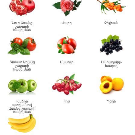
Նուռ Առանց
Վարդ
Չիչխան
շաքարի
հավելման
Տոմատ Առանց
Մասուր
Սև հաղարջ-
շաքարի
Խաղող
հավելման
Խնձոր
Հոն
Դեղձ
պտղամսով
Առանց շաքարի
հավելման