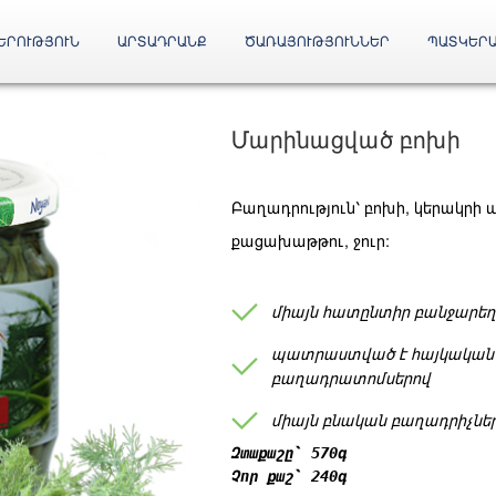
ԵՐՈՒԹՅՈՒՆ
ԱՐՏԱԴՐԱՆՔ
ԾԱՌԱՅՈՒԹՅՈՒՆՆԵՐ
ՊԱՏԿԵՐ
Մարինացված բոխի
Բաղադրություն՝ բոխի, կերակրի 
քացախաթթու, ջուր:
միայն հատընտիր բանջարեղ
պատրաստված է հայկական
բաղադրատոմսերով
միայն բնական բաղադրիչնե
Զտաքաշը՝ 570գ
Չոր քաշ՝ 240գ