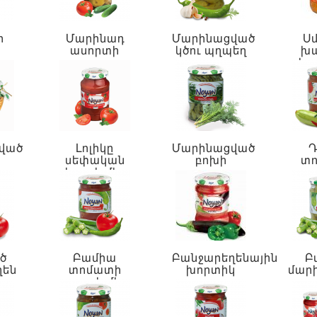
ի
Մարինադ
Մարինացված
Սմ
կ
ասորտի
կծու պղպեղ
խ
խո
փայ
ված
Լոլիկը
Մարինացված
Դ
սեփական
բոխի
տ
հյութի մեջ
սոո
ծ
Բամիա
Բանջարեղենային
Բ
ղեն
տոմատի
խորտիկ
մար
սոուսի մեջ