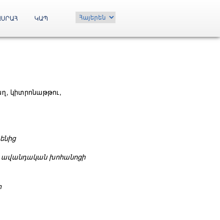
Choose
ԱՍՐԱՀ
ԿԱՊ
a
language
աղ, կիտրոնաթթու,
ենից
 ավանդական խոհանոցի
ր