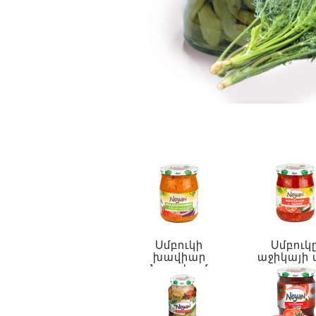
Սմբուկի
Սմբուկ
խավիար
աջիկայի 
Նրբահամ