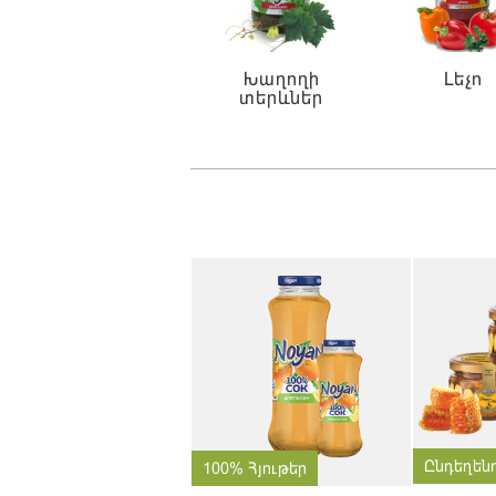
Խաղողի
Լեչո
տերևներ
Ընդեղեն
100% Հյութեր