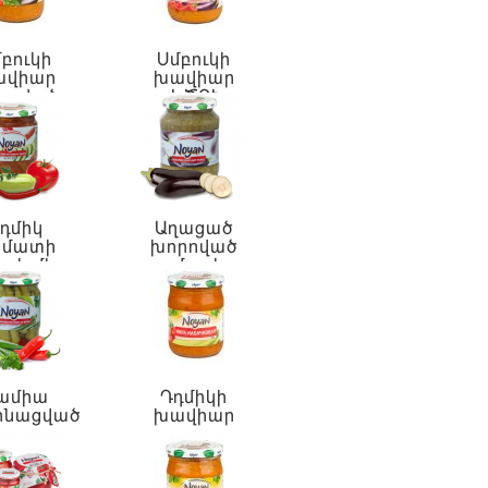
բուկի
Սմբուկի
ավիար
խավիար
րոված
ԿԾՈՒ
տի վրա
դմիկ
Աղացած
ոմատի
խորոված
ւսի մեջ
սմբուկ
ամիա
Դդմիկի
ինացված
խավիար