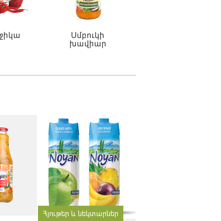
ջիկա
Սմբուկի
խավիար
Հյութեր և նեկտարներ