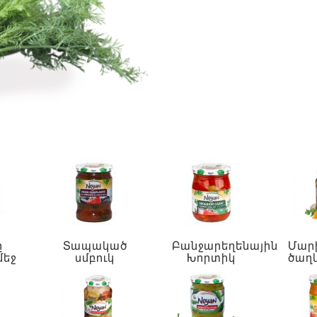
ը
Տապակած
Բանջարեղենային
Մար
մեջ
սմբուկ
Խորտիկ
ծաղ