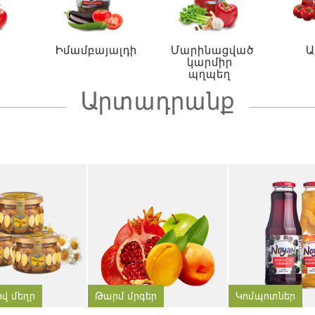
Իմամբայալդի
Մարինացված
Ա
կարմիր
պղպեղ
Արտադրանք
ով մեղր
Թարմ մրգեր
Կոմպոտներ