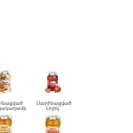
ինացված
Մարինացված
կակաղամբ
Լոլիկ