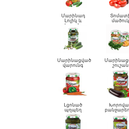
Մարինադ
Տոմատ
Լոլիկ և
մածու
Վարունգ
Մարինացված
Մարինաց
վարունգ
շուշան
Լցոնած
Խորովա
պղպեղ
բանջարե