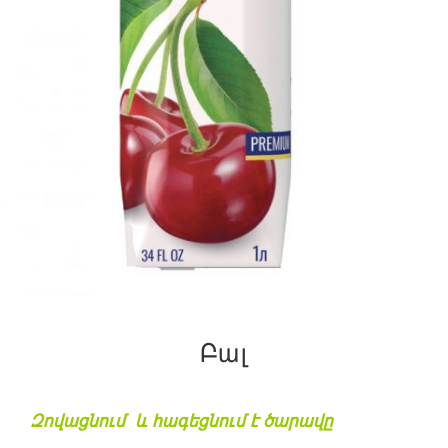
Բալ
Զովացնում
և
հագեցնում
է
ծարավը